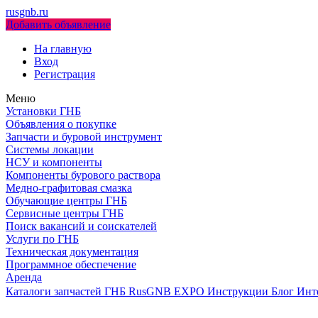
rusgnb.ru
Добавить объявление
На главную
Вход
Регистрация
Меню
Установки ГНБ
Объявления о покупке
Запчасти и буровой инструмент
Системы локации
НСУ и компоненты
Компоненты бурового раствора
Медно-графитовая смазка
Обучающие центры ГНБ
Сервисные центры ГНБ
Поиск вакансий и соискателей
Услуги по ГНБ
Техническая документация
Программное обеспечение
Аренда
Каталоги запчастей ГНБ
RusGNB EXPO
Инструкции
Блог
Инт