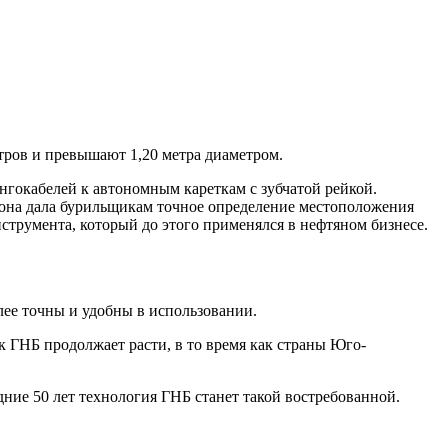
тров и превышают 1,20 метра диаметром.
окабелей к автономным кареткам с зубчатой ​​рейкой.
 она дала бурильщикам точное определение местоположения
струмента, который до этого применялся в нефтяном бизнесе.
ее точны и удобны в использовании.
к ГНБ продолжает расти, в то время как страны Юго-
едние 50 лет технология ГНБ станет такой востребованной.