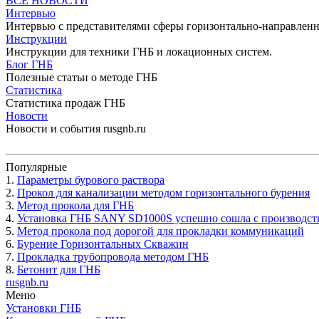
ВСЕ НОВОСТИ
Интервью
Интервью с представителями сферы горизонтально-направленн
Инструкции
Инструкции для техники ГНБ и локационных систем.
Блог ГНБ
Полезные статьи о методе ГНБ
Статистика
Статистика продаж ГНБ
Новости
Новости и события rusgnb.ru
Популярные
1.
Параметры бурового раствора
2.
Прокол для канализации методом горизонтального бурения
3.
Метод прокола для ГНБ
4.
Установка ГНБ SANY SD1000S успешно сошла с производст
5.
Метод прокола под дорогой для прокладки коммуникаций
6.
Бурение Горизонтальных Скважин
7.
Прокладка трубопровода методом ГНБ
8.
Бетонит для ГНБ
rusgnb.ru
Меню
Установки ГНБ