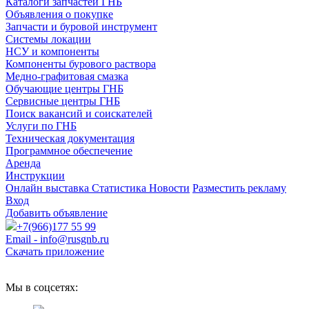
Каталоги запчастей ГНБ
Объявления о покупке
Запчасти и буровой инструмент
Системы локации
НСУ и компоненты
Компоненты бурового раствора
Медно-графитовая смазка
Обучающие центры ГНБ
Сервисные центры ГНБ
Поиск вакансий и соискателей
Услуги по ГНБ
Техническая документация
Программное обеспечение
Аренда
Инструкции
Онлайн выставка
Статистика
Новости
Разместить рекламу
Вход
Добавить объявление
+7(966)177 55 99
Email - info@rusgnb.ru
Скачать приложение
Мы в соцсетях: