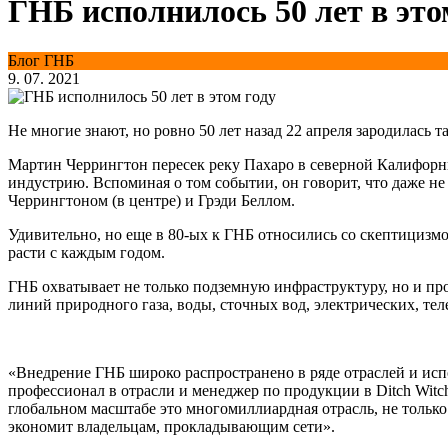
ГНБ исполнилось 50 лет в это
Блог ГНБ
9. 07. 2021
Не многие знают, но ровно 50 лет назад 22 апреля зародилась
Мартин Черрингтон пересек реку Пахаро в северной Калифорнии
индустрию. Вспоминая о том событии, он говорит, что даже не
Черрингтоном (в центре) и Грэди Беллом.
Удивительно, но еще в 80-ых к ГНБ относились со скептицизмо
расти с каждым годом.
ГНБ охватывает не только подземную инфраструктуру, но и пр
линий природного газа, воды, сточных вод, электрических, 
«Внедрение ГНБ широко распространено в ряде отраслей и испо
профессионал в отрасли и менеджер по продукции в Ditch Wit
глобальном масштабе это многомиллиардная отрасль, не тольк
экономит владельцам, прокладывающим сети».