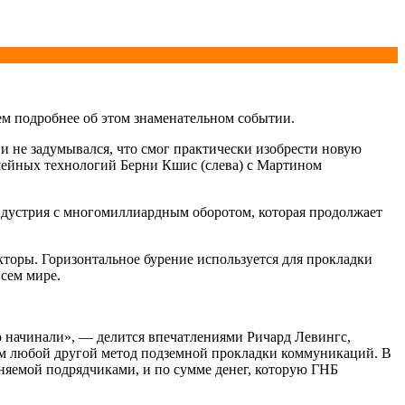
аем подробнее об этом знаменательном событии.
и не задумывался, что смог практически изобрести новую
ншейных технологий Берни Кшис (слева) с Мартином
индустрия с многомиллиардным оборотом, которая продолжает
торы. Горизонтальное бурение используется для прокладки
всем мире.
ко начинали», — делится впечатлениями Ричард Левингс,
чем любой другой метод подземной прокладки коммуникаций. В
лняемой подрядчиками, и по сумме денег, которую ГНБ