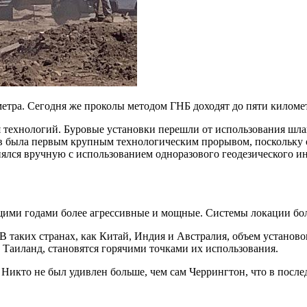
етра. Сегодня же проколы методом ГНБ доходят до пяти киломе
технологий. Буровые установки перешли от использования шланг
дов была первым крупным технологическим прорывом, поскольку
ялся вручную с использованием одноразового геодезического ин
щими годами более агрессивные и мощные. Системы локации бол
 таких странах, как Китай, Индия и Австралия, объем установо
Таиланд, становятся горячими точками их использования.
у. Никто не был удивлен больше, чем сам Черрингтон, что в посл