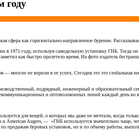
м году
 такая сфера как горизонтально-направленное бурение. Рассказыв
 в 1971 году, используя самодельную установку ГНБ. Тогда он 
 заметил как быстро пролетело время. На фото издатель бестра
м — многие не верили в ее успех. Сегодня это это глобальная 
оизводственный, подрядный, инженерный и образовательный сек
телекоммуникационных и оптоволоконных линий каждый день во 
льзуется для вещей, о которых мы даже не мечтали, когда толь
ch и American Augers, — «ГНБ используется значительно чаще, 
о по продажам буровых установок, но и по объему работы, выпо