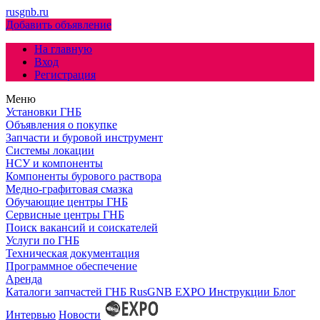
rusgnb.ru
Добавить объявление
На главную
Вход
Регистрация
Меню
Установки ГНБ
Объявления о покупке
Запчасти и буровой инструмент
Системы локации
НСУ и компоненты
Компоненты бурового раствора
Медно-графитовая смазка
Обучающие центры ГНБ
Сервисные центры ГНБ
Поиск вакансий и соискателей
Услуги по ГНБ
Техническая документация
Программное обеспечение
Аренда
Каталоги запчастей ГНБ
RusGNB EXPO
Инструкции
Блог
Интервью
Новости