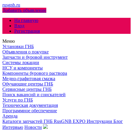
rusgnb.ru
Добавить объявление
На главную
Вход
Регистрация
Меню
Установки ГНБ
Объявления о покупке
Запчасти и буровой инструмент
Системы локации
НСУ и компоненты
Компоненты бурового раствора
Медно-графитовая смазка
Обучающие центры ГНБ
Сервисные центры ГНБ
Поиск вакансий и соискателей
Услуги по ГНБ
Техническая документация
Программное обеспечение
Аренда
Каталоги запчастей ГНБ
RusGNB EXPO
Инструкции
Блог
Интервью
Новости